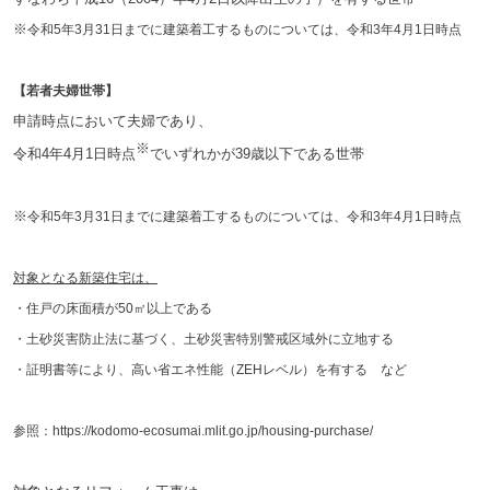
※
令和5年3月31日までに建築着工するものについては、令和3年4月1日時点
【若者夫婦世帯】
申請時点において夫婦であり、
※
令和4年4月1日時点
でいずれかが39歳以下である世帯
※
令和5年3月31日までに建築着工するものについては、令和3年4月1日時点
対象となる新築住宅は、
・住戸の床面積が50㎡以上である
・土砂災害防止法に基づく、土砂災害特別警戒区域外に立地する
・証明書
等により、高い省エ
ネ性能（ZEHレベル）を有する など
参照：https://kodomo-ecosumai.mlit.go.jp/housing-purchase/