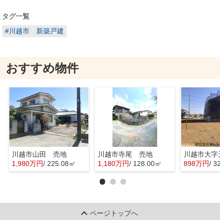
タグ一覧
#川越市 新築戸建
おすすめ物件
川越市山田 売地
川越市寺尾 売地
1,980万円
/ 225.08㎡
1,180万円
/ 128.00㎡
898万円
/ 3
ページトップへ