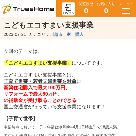
閲覧履歴
お気に入り
メニュー
0
0
こどもエコすまい支援事業
2023-07-21
カテゴリ：
川越市 家 購入
今回のテーマは、
「こどもエコすまい支援事業」
についてです。
こどもエコすまい支援事業とは、
子育て世帯・若者夫婦世帯を対象
に
新築住宅購入で最大100万円、
リフォームで最大60万円、
の補助金が受け取ることのできる
国土交通省が行っている支援事業になります！
【子育て世帯】
※
申請時点において、子（年齢は令和4年4月1日時点
で18歳未満。
すなわち平成16（2004）年4月2日以降出生の子）を有する世帯