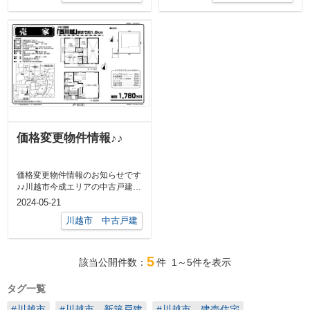
価格変更物件情報♪♪
価格変更物件情報のお知らせです
♪♪川越市今成エリアの中古戸建で
す。JR川越線「西川越」駅 徒
2024-05-21
歩20分...
川越市 中古戸建
5
該当公開件数：
件
1～5
件を表示
タグ一覧
#川越市
#川越市 新築戸建
#川越市 建売住宅