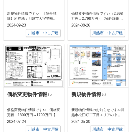
新規物件情報です♪♪ 【物件詳
価格変更物件情報です♪♪（2,998
細】所在地：川越市大字笠幡
万円→2,798万円）【物件詳細】
1645-60土地面積：70㎡建物面
所在地：川越市松江町2-2-1...
2024-09-23
2024-08-26
積：77...
川越市 中古戸建
川越市 中古戸建
価格変更物件情報♪♪
新規物件情報♪♪
価格変更物件情報です♪♪ 価格変
新規物件情報のお知らせです♪♪川
更幅 1800万円→1700万円【物
越市松江町二丁目エリアの中古戸
件詳細】所在地：川越市今成1-
建です。4LDK駐車スペース1台平
2024-07-24
2024-05-30
2...
成1...
川越市 中古戸建
川越市 中古戸建