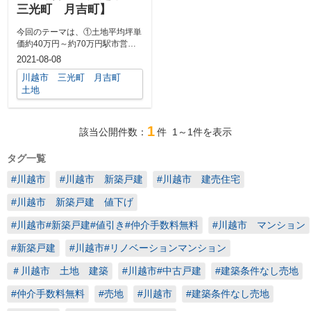
三光町 月吉町】
今回のテーマは、①土地平均坪単
価約40万円～約70万円駅市営住
宅も多くあります。駅距離や観光
2021-08-08
地からも...
川越市 三光町 月吉町
土地
1
該当公開件数：
件
1～1
件を表示
タグ一覧
#川越市
#川越市 新築戸建
#川越市 建売住宅
#川越市 新築戸建 値下げ
#川越市#新築戸建#値引き#仲介手数料無料
#川越市 マンション
#新築戸建
#川越市#リノベーションマンション
＃川越市 土地 建築
#川越市#中古戸建
#建築条件なし売地
#仲介手数料無料
#売地
#川越市
#建築条件なし売地