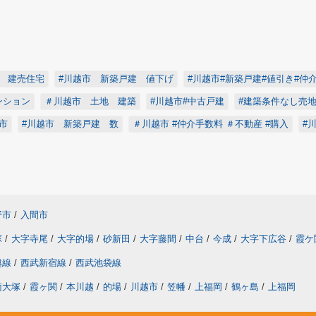
市 建売住宅
#川越市 新築戸建 値下げ
#川越市#新築戸建#値引き#仲
ンション
＃川越市 土地 建築
#川越市#中古戸建
#建築条件なし売
市
#川越市 新築戸建 数
＃川越市 #仲介手数料 ＃不動産 #購入
#
野市
/
入間市
塚
/
大字寺尾
/
大字的場
/
砂新田
/
大字藤間
/
中台
/
今成
/
大字下広谷
/
霞ケ
越線
/
西武新宿線
/
西武池袋線
南大塚
/
霞ヶ関
/
本川越
/
的場
/
川越市
/
笠幡
/
上福岡
/
鶴ヶ島
/
上福岡