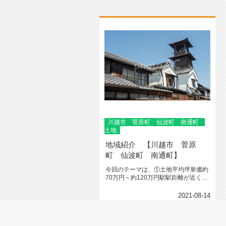
川越市 菅原町 仙波町 南通町
土地
地域紹介 【川越市 菅原
町 仙波町 南通町】
今回のテーマは、①土地平均坪単価約
70万円～約120万円駅駅距離が近く想
定単価より仙波町は幅広く駅距...
2021-08-14