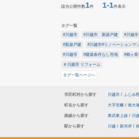
1
1-1
該当公開件数
件
件表示
タグ一覧
#川越市
#川越市 新築戸建
#川越
#新築戸建
#川越市#リノベーションマ
#川越市
#建築条件なし売地
#鶴ヶ島
＃川越市 リフォーム
タグ一覧ページへ
市区町村から探す
川越市
/
ふじみ
町名から探す
大字笠幡
/
南大
路線から探す
東武東上線
/
川
駅から探す
川越
/
新河岸
/