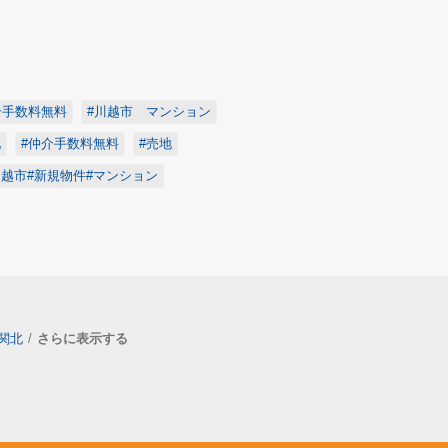
介手数料無料
#川越市 マンション
地
#仲介手数料無料
#売地
川越市#新規物件#マンション
関北
さらに表示する