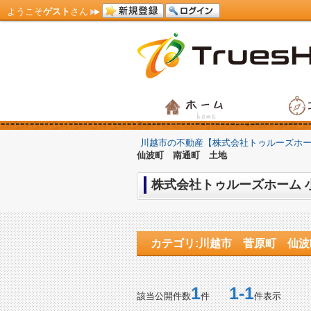
ようこそ
ゲスト
さん
川越市の不動産【株式会社トゥルーズホ
仙波町 南通町 土地
カテゴリ:川越市 菅原町 仙
1
1-1
該当公開件数
件
件表示