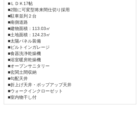
■ＬＤＫ17帖
■2階に可変型将来間仕切り採用
■駐車並列２台
■南側道路
■建物面積：113.03㎡
■土地面積：124.23㎡
■太陽パネル装備
■ビルトインガレージ
■食器洗浄乾燥機
■浴室暖房乾燥機
■オープンサニタリー
■玄関土間収納
■勾配天井
■折上げ天井・ポップアップ天井
■ウォークインクローゼット
■室内物干し付