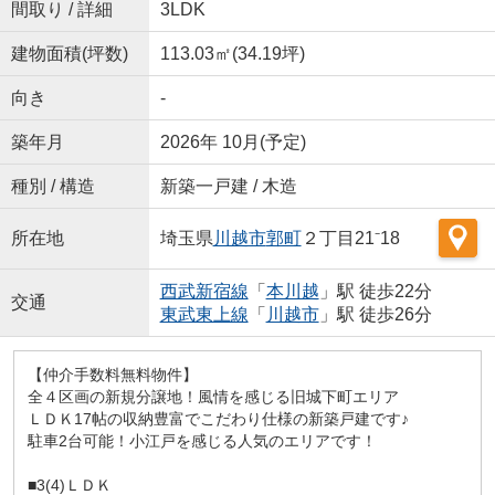
間取り / 詳細
3LDK
建物面積(坪数)
113.03㎡(34.19坪)
向き
-
築年月
2026年 10月(予定)
種別 / 構造
新築一戸建 / 木造
所在地
埼玉県
川越市
郭町
２丁目21⁻18
西武新宿線
「
本川越
」駅 徒歩22分
交通
東武東上線
「
川越市
」駅 徒歩26分
【仲介手数料無料物件】
全４区画の新規分譲地！風情を感じる旧城下町エリア
ＬＤＫ17帖の収納豊富でこだわり仕様の新築戸建です♪
駐車2台可能！小江戸を感じる人気のエリアです！
■3(4)ＬＤＫ