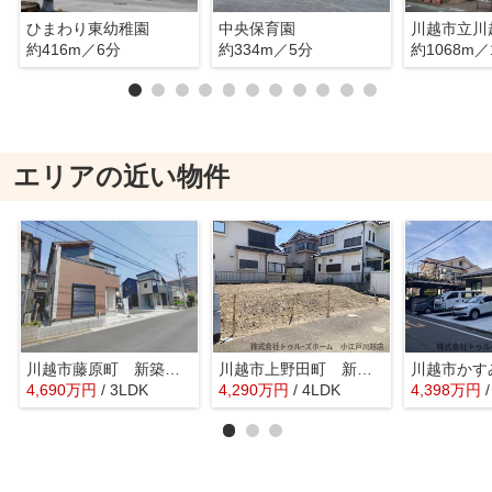
ひまわり東幼稚園
中央保育園
川越市立川
約416m／6分
約334m／5分
約1068m／
エリアの近い物件
川越市藤原町 新築戸建て 全5棟
川越市上野田町 新築戸建
4,690
万
円
/ 3LDK
4,290
万
円
/ 4LDK
4,398
万
円