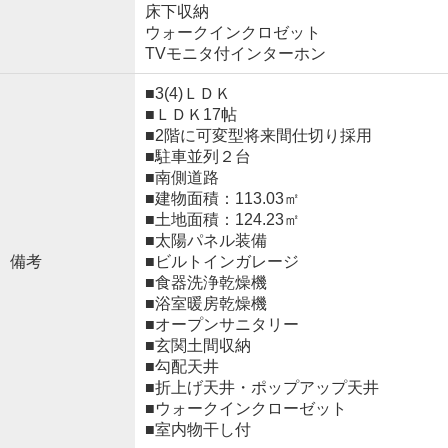
床下収納
ウォークインクロゼット
TVモニタ付インターホン
■3(4)ＬＤＫ
■ＬＤＫ17帖
■2階に可変型将来間仕切り採用
■駐車並列２台
■南側道路
■建物面積：113.03㎡
■土地面積：124.23㎡
■太陽パネル装備
備考
■ビルトインガレージ
■食器洗浄乾燥機
■浴室暖房乾燥機
■オープンサニタリー
■玄関土間収納
■勾配天井
■折上げ天井・ポップアップ天井
■ウォークインクローゼット
■室内物干し付