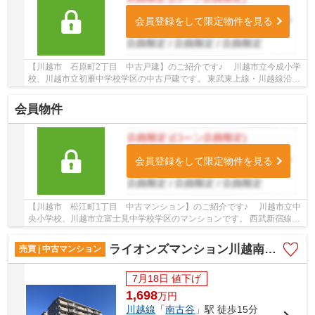
会員登録をして限定物件を見る
【川越市 石原町2丁目 中古戸建】のご紹介です♪ 川越市立今成小学
校、川越市立初雁中学校学区の中古戸建です。 東武東上線・川越線沿線
の中古戸建♪川越市駅徒歩24分、川越駅よりバ...
会員物件
会員登録をして限定物件を見る
【川越市 松江町1丁目 中古マンション】のご紹介です♪ 川越市立中
央小学校、川越市立富士見中学校学区のマンションです。 西武新宿線・
東武東上線沿線のマンション♪本川越駅徒歩9...
ライオンズマンション川越南古谷第3
売買 | 中古マンション
7月18日 値下げ
1,698
万
円
川越線
「
南古谷
」駅 徒歩15分