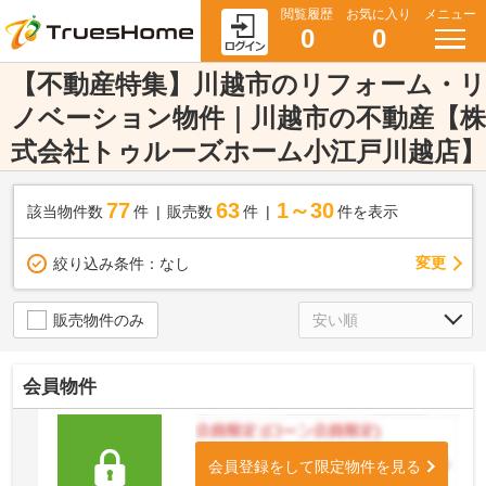
閲覧履歴
お気に入り
メニュー
0
0
【不動産特集】川越市のリフォーム・リ
ノベーション物件｜川越市の不動産【株
式会社トゥルーズホーム小江戸川越店】
77
63
1～30
該当物件数
件
販売数
件
件を表示
変更
絞り込み条件：
なし
販売物件のみ
会員物件
会員登録をして限定物件を見る