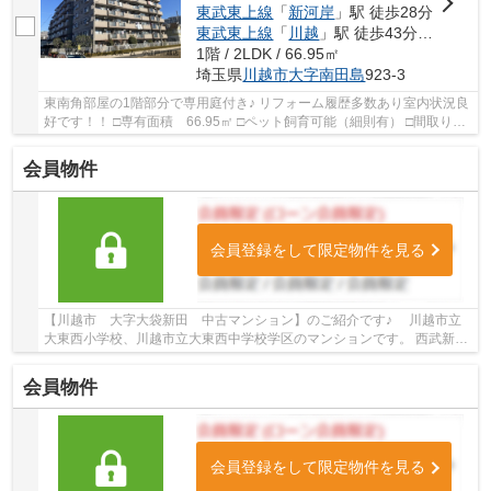
東武東上線
「
新河岸
」駅 徒歩28分
東武東上線
「
川越
」駅 徒歩43分車8分 3.0km
1階 / 2LDK / 66.95㎡
埼玉県
川越市
大字南田島
923-3
東南角部屋の1階部分で専用庭付き♪ リフォーム履歴多数あり室内状況良
好です！！ □専有面積 66.95㎡ □ペット飼育可能（細則有） □間取り
2LDK □LDK 19.7帖 □専用庭 21.80㎡（月額...
会員物件
会員登録をして限定物件を見る
【川越市 大字大袋新田 中古マンション】のご紹介です♪ 川越市立
大東西小学校、川越市立大東西中学校学区のマンションです。 西武新宿
線沿線のマンション♪南大塚駅徒歩12分のマン...
会員物件
会員登録をして限定物件を見る