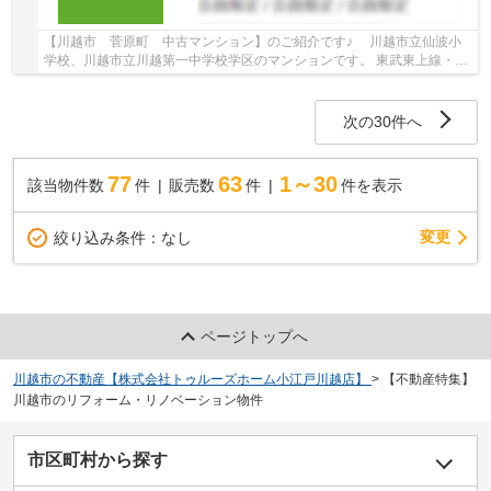
【川越市 菅原町 中古マンション】のご紹介です♪ 川越市立仙波小
学校、川越市立川越第一中学校学区のマンションです。 東武東上線・川
越線沿線のマンション♪川越駅徒歩6分のマンシ...
次の30件へ
77
63
1～30
該当物件数
件
販売数
件
件を表示
変更
絞り込み条件：
なし
ページトップへ
川越市の不動産【株式会社トゥルーズホーム小江戸川越店】
>
【不動産特集】
川越市のリフォーム・リノベーション物件
市区町村から探す