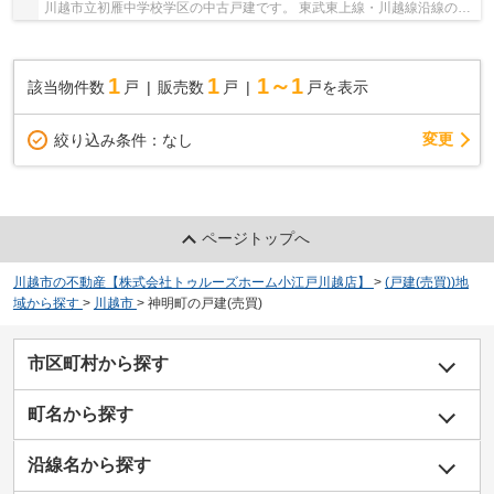
川越市立初雁中学校学区の中古戸建です。 東武東上線・川越線沿線の中
古戸建♪川越駅よりバス15分、「神明町車庫」...
1
1
1～1
該当物件数
戸
販売数
戸
戸を表示
変更
絞り込み条件：
なし
ページトップへ
川越市の不動産【株式会社トゥルーズホーム小江戸川越店】
>
(戸建(売買))地
域から探す
>
川越市
>
神明町の戸建(売買)
市区町村から探す
町名から探す
沿線名から探す