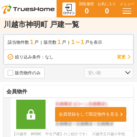
閲覧履歴
お気に入り
メニュー
0
0
川越市神明町 戸建一覧
1
1
1～1
該当物件数
戸
販売数
戸
戸を表示
変更
絞り込み条件：
なし
販売物件のみ
会員物件
会員登録をして限定物件を見る
【川越市 神明町 中古戸建】のご紹介です♪ 川越市立川越小学校、