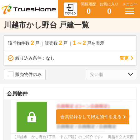
閲覧履歴
お気に入り
メニュー
0
0
川越市かし野台 戸建一覧
2
2
1～2
該当物件数
戸
販売数
戸
戸を表示
変更
絞り込み条件：
なし
販売物件のみ
会員物件
会員登録をして限定物件を見る
【川越市 かし野台1丁目 中古戸建】のご紹介です♪ 川越市立大東西