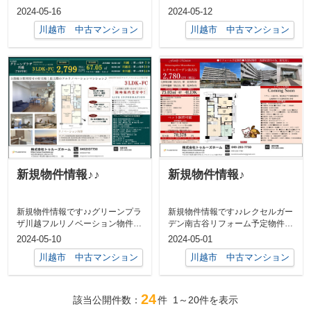
ーション物件8階建 5階部分
角住戸エレベーターあり4LDK専
2024-05-16
2024-05-12
2SLDK...
有面積...
川越市 中古マンション
川越市 中古マンション
新規物件情報♪♪
新規物件情報♪
新規物件情報です♪♪グリーンプラ
新規物件情報です♪♪レクセルガー
ザ川越フルリノベーション物件最
デン南古谷リフォーム予定物件南
上階 7階部分3LDK川越駅 徒
向き4LDK+3面バルコニーペット
2024-05-10
2024-05-01
歩 7...
飼育...
川越市 中古マンション
川越市 中古マンション
24
該当公開件数：
件
1～20
件を表示