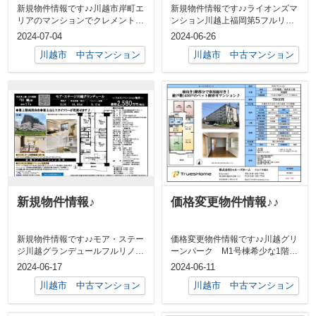
新規物件情報です♪♪川越市岸町エ
新規物件情報です♪♪ライオンズマ
リアのマンションでクレメント川
ンション川越上福岡第5フルリノ
越リフォーム物件角住戸の三面バ
ベーション物件6階建の3階部分
2024-07-04
2024-06-26
3LDK...
ルコニー...
川越市 中古マンション
川越市 中古マンション
新規物件情報♪
価格変更物件情報♪♪
新規物件情報です♪♪モア・ステー
価格変更物件情報です♪♪川越グリ
ジ川越グランデュールフルリノベ
ーンパーク M1号棟希少な1階部
ーション物件8階建の最上階部屋
分専用庭付き3LDK 73.06㎡南...
2024-06-17
2024-06-11
3LDK...
川越市 中古マンション
川越市 中古マンション