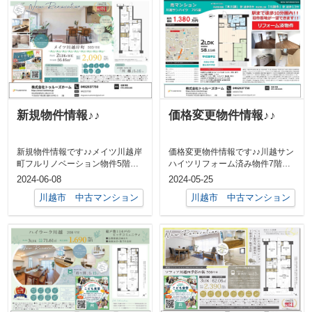
新規物件情報♪♪
価格変更物件情報♪♪
新規物件情報です♪♪メイツ川越岸
価格変更物件情報です♪♪川越サン
町フルリノベーション物件5階部
ハイツリフォーム済み物件7階部
分2LDK 56㎡南西向き川越駅
分2LDK 58㎡川越市駅 徒歩
2024-06-08
2024-05-25
13...
徒歩...
川越市 中古マンション
川越市 中古マンション