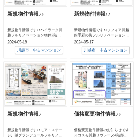
新規物件情報♪♪
新規物件情報♪♪
新規物件情報です♪♪ハイラーク川
新規物件情報です♪♪ソフィア川越
越フルリノベーション物件2階部
四季彩の街フルリノベーション物
分3LDK 71㎡総戸数 114戸霞
件7階部分3LDK 62㎡総戸数
2024-05-18
2024-05-17
14...
ヶ...
川越市 中古マンション
川越市 中古マンション
新規物件情報♪
価格変更物件情報♪♪
新規物件情報です♪♪モア・ステー
価格変更物件情報のお知らせです
ジ川越グランデュールフルリノベ
♪♪コスモ川越リヴレーヌ4階部分