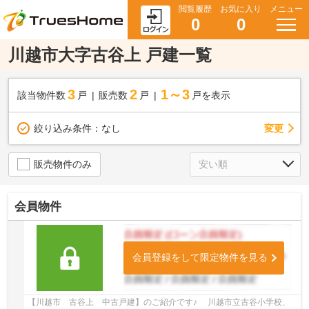
閲覧履歴
お気に入り
メニュー
0
0
川越市大字古谷上 戸建一覧
3
2
1～3
該当物件数
戸
販売数
戸
戸を表示
変更
絞り込み条件：
なし
販売物件のみ
会員物件
会員登録をして限定物件を見る
【川越市 古谷上 中古戸建】のご紹介です♪ 川越市立古谷小学校、