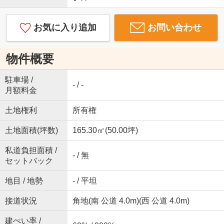
お気に入り追加
お問い合わせ
物件概要
駐車場 /
- / -
月額料金
土地権利
所有権
土地面積(坪数)
165.30㎡(50.00坪)
私道負担面積 /
- / 無
セットバック
地目 / 地勢
- / 平坦
接道状況
角地(南 公道 4.0m)(西 公道 4.0m)
建ぺい率 /