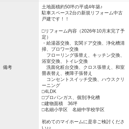
土地面積約50坪の平成4年築♪
駐車スペース2台の新規リフォーム中古
戸建です！！
□リフォーム内容（2026年10月末完了予
定）
・給湯器交換、玄関ドア交換、浄化槽清
掃、ブロワー交換
フローリング張替え、キッチン交換、
浴室交換、トイレ交換
備考
洗面化粧台交換、クロス張替え、和室
畳表替え、襖障子張替え
コンセントスイッチ交換、ハウスクリ
ーニング
□4LDK
□プロパンガス、個別浄化槽
□建物面積 36坪
□名細小学区 名細中学校学区
初めてのマイホームに是非ご検討くださ
い♪♪