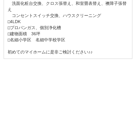
洗面化粧台交換、クロス張替え、和室畳表替え、襖障子張替
え
コンセントスイッチ交換、ハウスクリーニング
□4LDK
□プロパンガス、個別浄化槽
□建物面積 36坪
□名細小学区 名細中学校学区
初めてのマイホームに是非ご検討ください♪♪