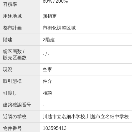
60% / 200%
容積率
用途地域
無指定
都市計画
市街化調整区域
階建
2階建
総区画数 /
- / -
販売区画数
現況
空家
取引態様
仲介
引渡し
相談
建築確認番号
-
近隣の学校
川越市立名細小学校,川越市立名細中学校
物件番号
103595413