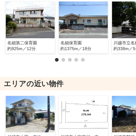
名細第二保育園
名細保育園
川越市立名
約925m／12分
約1375m／18分
約338m／
エリアの近い物件