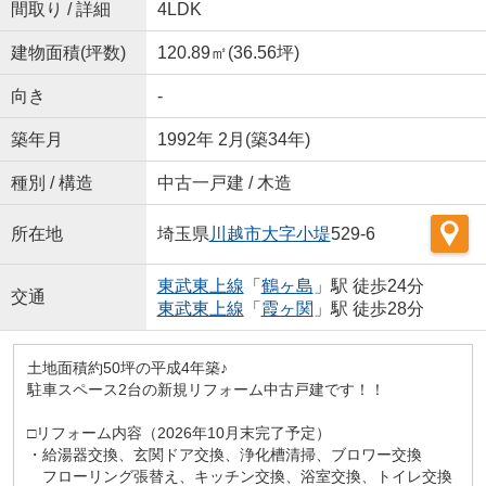
間取り / 詳細
4LDK
建物面積(坪数)
120.89㎡(36.56坪)
向き
-
築年月
1992年 2月(築34年)
種別 / 構造
中古一戸建 / 木造
所在地
埼玉県
川越市
大字小堤
529-6
東武東上線
「
鶴ヶ島
」駅 徒歩24分
交通
東武東上線
「
霞ヶ関
」駅 徒歩28分
土地面積約50坪の平成4年築♪
駐車スペース2台の新規リフォーム中古戸建です！！
□リフォーム内容（2026年10月末完了予定）
・給湯器交換、玄関ドア交換、浄化槽清掃、ブロワー交換
フローリング張替え、キッチン交換、浴室交換、トイレ交換