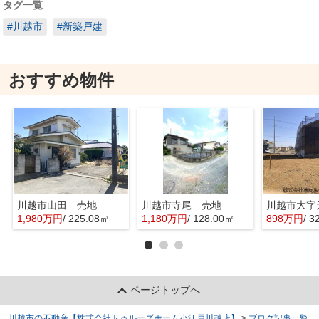
タグ一覧
#川越市
#新築戸建
おすすめ物件
川越市山田 売地
川越市寺尾 売地
1,980万円
/ 225.08㎡
1,180万円
/ 128.00㎡
898万円
/ 3
ページトップへ
川越市の不動産【株式会社トゥルーズホーム小江戸川越店】
>
ブログ記事一覧