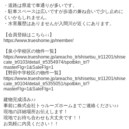
・道路は県道で車通りが多いです。
・駐車スペースは広いですが歩道の兼ね合いで少し止めに
くいかもしれません。
・水害履歴はありませんが入間川が近くにあります。
【会員登録はこちら↓↓】
https://www.trueshome.jp/member/
【泉小学校区の物件一覧】
https://www.trueshome.jp/areacho_tr/shisetsu_tr11201/shise
cate_tr0103/detail_tr5354974/spotbkn_tr/?
masterFlg=1&SaleFlg=1
【野田中学校区の物件一覧】
https://www.trueshome.jp/areacho_tr/shisetsu_tr11201/shise
cate_tr0104/detail_tr5355051/spotbkn_tr/?
masterFlg=1&SaleFlg=1
建物完成済み♪♪
事前に株式会社トゥルーズホームまでご連絡ください♪♪
現地の詳細場所お伝えします！
現地でお待ち合わせも大丈夫です！！
お気軽に内見ください！！