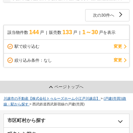
戸建♪南大塚駅徒歩15分の中古戸建です。 お...
次の30件へ
144
133
1～30
該当物件数
戸
販売数
戸
戸を表示
駅で絞り込む
変更
変更
絞り込み条件：
なし
ページトップへ
川越市の不動産【株式会社トゥルーズホーム小江戸川越店】
>
(戸建(売買))路
線・駅から探す
>
西武鉄道西武新宿線の戸建(売買)
市区町村から探す