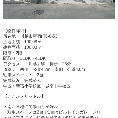
【物件詳細】
所在地：川越市新宿町6-8-53
土地面積：100.08㎡
建物面積：100.03㎡
階層：2階
間取り：3LDK（4LDK）
アクセス：「川越」駅 徒歩 23分
道路： 西側 公道4.2m 南側 公道4.0m
駐車スペース： 2台
完成状況：完成済み
学区：新宿小学校区 城南中学校区
【ここがメリット♪♪】
・南西角地にて陽当り良好♪♪
・駐車スペースは2台で1台はビルトインガレージ♪♪
・ライフスタイルに合わせて4LDKにも変更可能♪♪