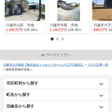
川越市山田 売地
川越市寺尾 売地
1,980万円
/ 225.08㎡
1,180万円
/ 128.00㎡
898万円
/ 3
ページトップへ
川越市の不動産【株式会社トゥルーズホーム小江戸川越店】
>
ブログ記事一覧
>
価格変更物件情報♪♪
市区町村から探す
町名から探す
沿線名から探す