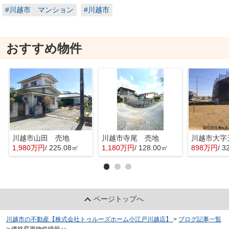
#川越市 マンション
#川越市
おすすめ物件
川越市山田 売地
川越市寺尾 売地
1,980万円
/ 225.08㎡
1,180万円
/ 128.00㎡
898万円
/ 3
ページトップへ
川越市の不動産【株式会社トゥルーズホーム小江戸川越店】
>
ブログ記事一覧