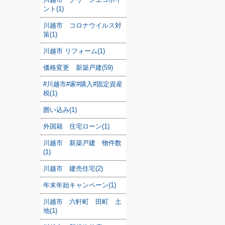
ント(1)
川越市 コロナウイルス対
策(1)
川越市 リフォーム(1)
価格変更 新築戸建(59)
#川越市#家#購入#固定資産
税(1)
囲い込み(1)
外国籍 住宅ローン(1)
川越市 新築戸建 物件数
(1)
川越市 建売住宅(2)
年末年始キャンペーン(1)
川越市 六軒町 田町 土
地(1)