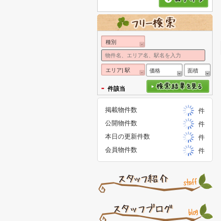
種別
エリア| 駅
価格
面積
-
件該当
掲載物件数
件
公開物件数
件
本日の更新件数
件
会員物件数
件