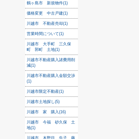
鶴ヶ島市 新規物件(1)
価格変更 中古戸建(1)
川越市 不動産売却(1)
営業時間について(1)
川越市 大手町 三久保
町 郭町 土地(1)
川越市不動産購入諸費用削
減(1)
川越市不動産購入金額交渉
(1)
川越市限定不動産(1)
川越市土地探し(5)
川越市 家 購入(16)
川越市 今福 砂久保 土
地(1)
川越市 木野目 牛子 藤