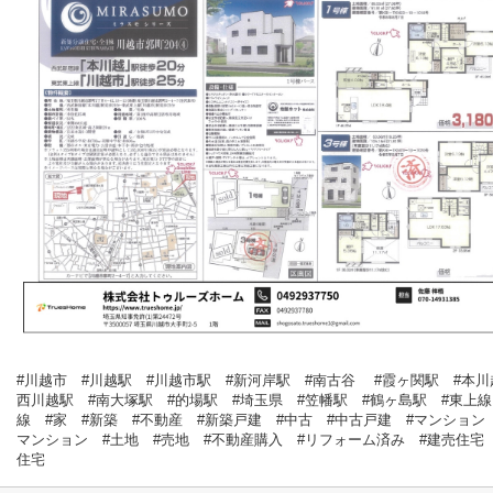
#川越市 #川越駅 #川越市駅 #新河岸駅 #南古谷 #霞ヶ関駅 #本川
西川越駅 #南大塚駅 #的場駅 #埼玉県 #笠幡駅 #鶴ヶ島駅 #東上線
線 #家 #新築 #不動産 #新築戸建 #中古 #中古戸建 #マンション
マンション #土地 #売地 #不動産購入 #リフォーム済み #建売住宅
住宅