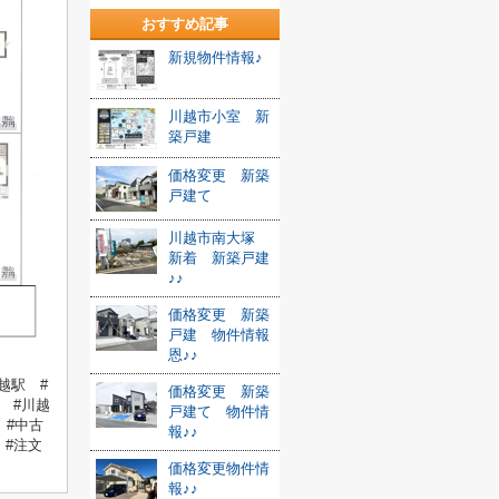
おすすめ記事
新規物件情報♪
川越市小室 新
築戸建
価格変更 新築
戸建て
川越市南大塚
新着 新築戸建
♪♪
価格変更 新築
戸建 物件情報
恩♪♪
越駅 #
価格変更 新築
 #川越
戸建て 物件情
 #中古
報♪♪
 #注文
価格変更物件情
報♪♪