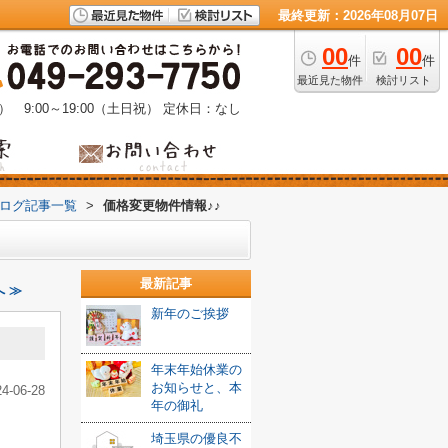
最終更新：2026年08月07日
00
00
件
件
最近見た物件
検討リスト
） 9:00～19:00（土日祝）
定休日：なし
ブログ記事一覧
>
価格変更物件情報♪♪
最新記事
 ≫
新年のご挨拶
年末年始休業の
お知らせと、本
24-06-28
年の御礼
埼玉県の優良不