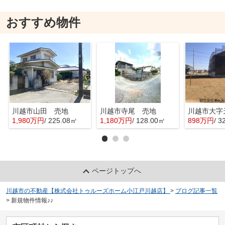
おすすめ物件
川越市山田 売地
川越市寺尾 売地
1,980万円
/ 225.08㎡
1,180万円
/ 128.00㎡
898万円
/ 3
ページトップへ
川越市の不動産【株式会社トゥルーズホーム小江戸川越店】
>
ブログ記事一覧
>
新規物件情報♪♪