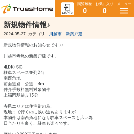
閲覧履歴
お気に入り
メニュー
0
0
新規物件情報♪
2024-05-27
カテゴリ：
川越市 新築戸建
新規物件情報のお知らせです♪♪
川越市寺尾の新築戸建です。
4LDK+SIC
駐車スペース並列2台
南西角地
前面道路 公道 4m
仲介手数料無料対象物件
上福岡駅徒歩15分
寺尾エリアは住宅街の為、
現地まで行くのに狭い道もありますが
本物件は南西角地になり駐車スペースも広い為
日当たりも良く、駐車も楽々です。