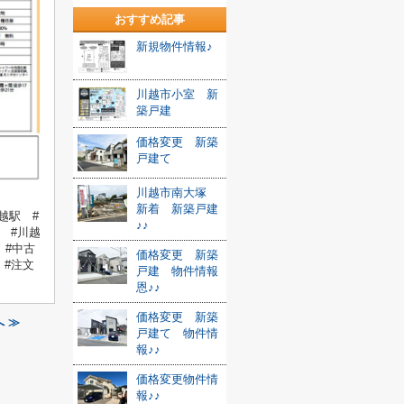
おすすめ記事
新規物件情報♪
川越市小室 新
築戸建
価格変更 新築
戸建て
川越市南大塚
新着 新築戸建
越駅 #
♪♪
 #川越
 #中古
価格変更 新築
 #注文
戸建 物件情報
恩♪♪
価格変更 新築
 ≫
戸建て 物件情
報♪♪
価格変更物件情
報♪♪