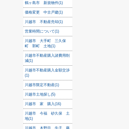
鶴ヶ島市 新規物件(1)
価格変更 中古戸建(1)
川越市 不動産売却(1)
営業時間について(1)
川越市 大手町 三久保
町 郭町 土地(1)
川越市不動産購入諸費用削
減(1)
川越市不動産購入金額交渉
(1)
川越市限定不動産(1)
川越市土地探し(5)
川越市 家 購入(16)
川越市 今福 砂久保 土
地(1)
川越市 木野目 牛子 藤