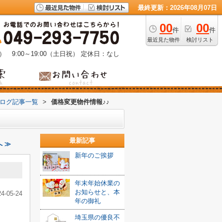
最終更新：2026年08月07日
00
00
件
件
最近見た物件
検討リスト
） 9:00～19:00（土日祝）
定休日：なし
ブログ記事一覧
>
価格変更物件情報♪♪
最新記事
 ≫
新年のご挨拶
年末年始休業の
お知らせと、本
24-05-24
年の御礼
埼玉県の優良不