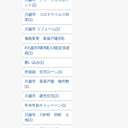
ント(1)
川越市 コロナウイルス対
策(1)
川越市 リフォーム(1)
価格変更 新築戸建(59)
#川越市#家#購入#固定資産
税(1)
囲い込み(1)
外国籍 住宅ローン(1)
川越市 新築戸建 物件数
(1)
川越市 建売住宅(2)
年末年始キャンペーン(1)
川越市 六軒町 田町 土
地(1)