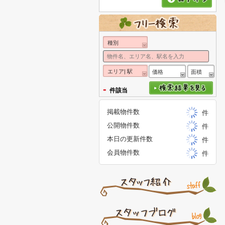
種別
エリア| 駅
価格
面積
-
件該当
掲載物件数
件
公開物件数
件
本日の更新件数
件
会員物件数
件