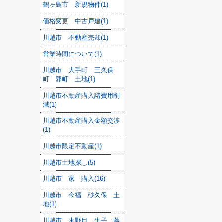
鶴ヶ島市 新規物件(1)
価格変更 中古戸建(1)
川越市 不動産売却(1)
営業時間について(1)
川越市 大手町 三久保
町 郭町 土地(1)
川越市不動産購入諸費用削
減(1)
川越市不動産購入金額交渉
(1)
川越市限定不動産(1)
川越市土地探し(5)
川越市 家 購入(16)
川越市 今福 砂久保 土
地(1)
川越市 木野目 牛子 藤