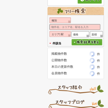
種別
エリア| 駅
価格
面積
-
件該当
掲載物件数
件
公開物件数
件
本日の更新件数
件
会員物件数
件