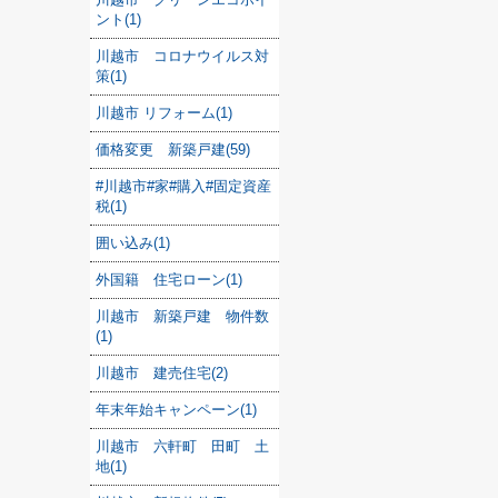
ント(1)
川越市 コロナウイルス対
策(1)
川越市 リフォーム(1)
価格変更 新築戸建(59)
#川越市#家#購入#固定資産
税(1)
囲い込み(1)
外国籍 住宅ローン(1)
川越市 新築戸建 物件数
(1)
川越市 建売住宅(2)
年末年始キャンペーン(1)
川越市 六軒町 田町 土
地(1)