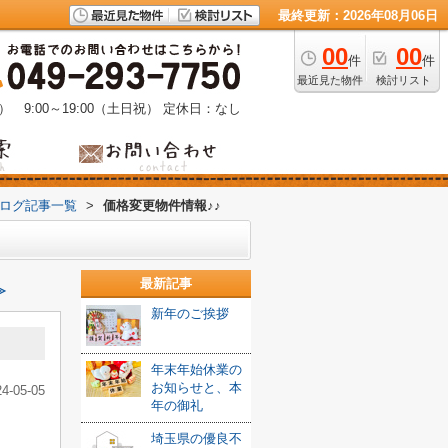
最終更新：2026年08月06日
00
00
件
件
最近見た物件
検討リスト
） 9:00～19:00（土日祝）
定休日：なし
ブログ記事一覧
>
価格変更物件情報♪♪
最新記事
≫
新年のご挨拶
年末年始休業の
お知らせと、本
24-05-05
年の御礼
埼玉県の優良不