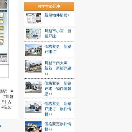
おすすめ記事
新規物件情報♪
川越市小室 新
築戸建
価格変更 新築
戸建て
川越市南大塚
新着 新築戸建
♪♪
価格変更 新築
戸建 物件情報
越駅 #
恩♪♪
 #川越
 #中古
価格変更 新築
 #注文
戸建て 物件情
報♪♪
価格変更物件情
≫
報♪♪