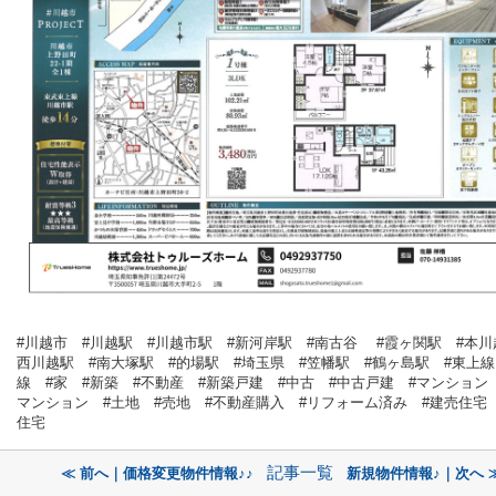
#川越市 #川越駅 #川越市駅 #新河岸駅 #南古谷 #霞ヶ関駅 #本川
西川越駅 #南大塚駅 #的場駅 #埼玉県 #笠幡駅 #鶴ヶ島駅 #東上線
線 #家 #新築 #不動産 #新築戸建 #中古 #中古戸建 #マンション
マンション #土地 #売地 #不動産購入 #リフォーム済み #建売住宅
住宅
記事一覧
≪ 前へ｜価格変更物件情報♪♪
新規物件情報♪｜次へ 