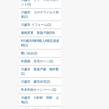
ント(1)
川越市 コロナウイルス対
策(1)
川越市 リフォーム(1)
価格変更 新築戸建(59)
#川越市#家#購入#固定資産
税(1)
囲い込み(1)
外国籍 住宅ローン(1)
川越市 新築戸建 物件数
(1)
川越市 建売住宅(2)
年末年始キャンペーン(1)
川越市 六軒町 田町 土
地(1)