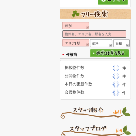
種別
エリア| 駅
価格
面積
-
件該当
掲載物件数
件
公開物件数
件
本日の更新件数
件
会員物件数
件