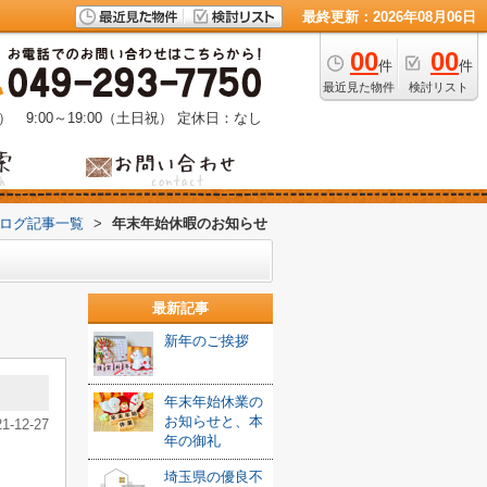
最終更新：2026年08月06日
00
00
件
件
最近見た物件
検討リスト
） 9:00～19:00（土日祝）
定休日：なし
ブログ記事一覧
>
年末年始休暇のお知らせ
最新記事
新年のご挨拶
年末年始休業の
お知らせと、本
21-12-27
年の御礼
埼玉県の優良不