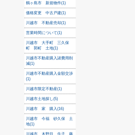
鶴ヶ島市 新規物件(1)
価格変更 中古戸建(1)
川越市 不動産売却(1)
営業時間について(1)
川越市 大手町 三久保
町 郭町 土地(1)
川越市不動産購入諸費用削
減(1)
川越市不動産購入金額交渉
(1)
川越市限定不動産(1)
川越市土地探し(5)
川越市 家 購入(16)
川越市 今福 砂久保 土
地(1)
川越市 木野目 牛子 藤