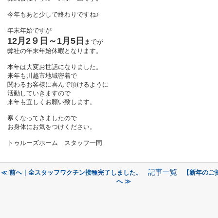
今年もあと少しで終わりですね♪
年末年始ですが
12月2９日～1月5日
までが
弊社の年末年始休暇となります。
本年は大変お世話になりました。
来年も川越市地域密着で
関わるお客様に喜んで頂けるように
活動していきますので
来年も宜しくお願い致します。
寒くなってきましたので
お身体にお気をつけください。
トゥルーズホーム スタッフ一同
記事一覧
≪ 前へ｜全スタッフワクチン接種完了しました。
【新年のご
へ ≫