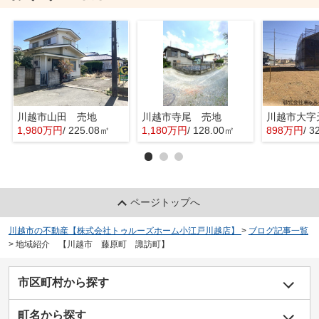
川越市山田 売地
川越市寺尾 売地
1,980万円
/ 225.08㎡
1,180万円
/ 128.00㎡
898万円
/ 3
ページトップへ
川越市の不動産【株式会社トゥルーズホーム小江戸川越店】
>
ブログ記事一覧
>
地域紹介 【川越市 藤原町 諏訪町】
市区町村から探す
町名から探す