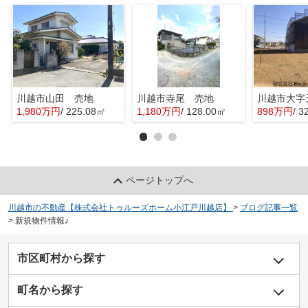
川越市山田 売地
川越市寺尾 売地
1,980万円
/ 225.08㎡
1,180万円
/ 128.00㎡
898万円
/ 3
ページトップへ
川越市の不動産【株式会社トゥルーズホーム小江戸川越店】
>
ブログ記事一覧
>
新規物件情報♪
市区町村から探す
町名から探す