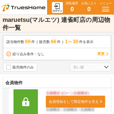
閲覧履歴
お気に入り
メニュー
0
0
maruetsu(マルエツ) 連雀町店の周辺物
件一覧
69
66
1～30
該当物件数
件
販売数
件
件を表示
変更
絞り込み条件：
なし
販売物件のみ
会員物件
会員登録をして限定物件を見る