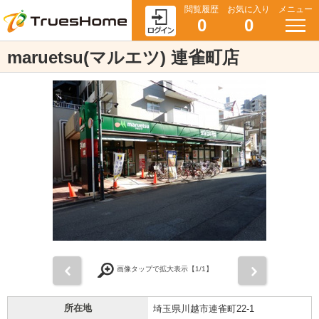
閲覧履歴
お気に入り
メニュー
0
0
maruetsu(マルエツ) 連雀町店
前
次
画像タップで拡大表示【
1
/1】
所在地
埼玉県川越市連雀町22-1