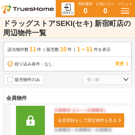
閲覧履歴
お気に入り
メニュー
0
0
ドラッグストアSEKI(セキ) 新宿町店の
周辺物件一覧
11
10
1～11
該当物件数
件
販売数
件
件を表示
変更
絞り込み条件：
なし
販売物件のみ
会員物件
会員登録をして限定物件を見る