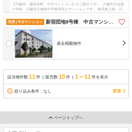
【川越市 脇田本町 中古マンション】のご紹介です♪ 川越市立仙波
小学校、川越市立城南中学校学区のマンションです。 東武東上線・川越
線沿線のマンション♪川越駅徒歩5分のマンショ...
新宿団地9号棟 中古マンション
売買 | 中古マンション
過去掲載物件
11
10
1～11
該当物件数
件
販売数
件
件を表示
変更
絞り込み条件：
なし
ページトップへ