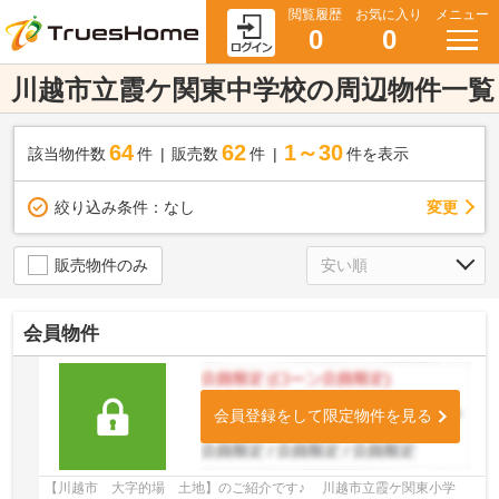
閲覧履歴
お気に入り
メニュー
0
0
川越市立霞ケ関東中学校の周辺物件一覧
64
62
1～30
該当物件数
件
販売数
件
件を表示
変更
絞り込み条件：
なし
販売物件のみ
会員物件
会員登録をして限定物件を見る
【川越市 大字的場 土地】のご紹介です♪ 川越市立霞ケ関東小学