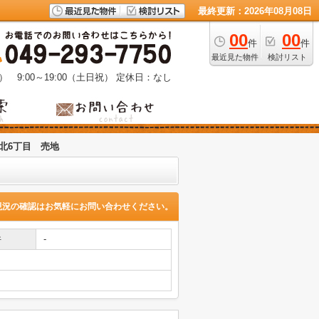
最終更新：2026年08月08日
00
00
件
件
最近見た物件
検討リスト
） 9:00～19:00（土日祝）
定休日：なし
北6丁目 売地
現況の確認はお気軽にお問い合わせください。
件
-