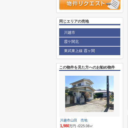
同じエリアの売地
川越市
霞ケ関北
東武東上線 霞ヶ関
この物件を見た方へのお勧め物件
川越市山田 売地
1,980
万円 -/225.08㎡