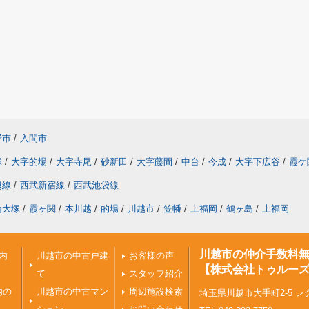
野市
/
入間市
塚
/
大字的場
/
大字寺尾
/
砂新田
/
大字藤間
/
中台
/
今成
/
大字下広谷
/
霞ケ
越線
/
西武新宿線
/
西武池袋線
南大塚
/
霞ヶ関
/
本川越
/
的場
/
川越市
/
笠幡
/
上福岡
/
鶴ヶ島
/
上福岡
川越市の仲介手数料
内
川越市の中古戸建
お客様の声
【株式会社トゥルー
て
スタッフ紹介
内の
川越市の中古マン
周辺施設検索
埼玉県川越市大手町2-5 レ