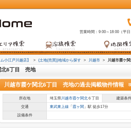
営業時間：9:00～18:00（平日
ーム小江戸川越店】
>
(土地(売買))地域から探す
>
川越市
>
川越市霞ケ関
北6丁目 売地
川越市霞ケ関北6丁目 売地
の過去掲載物件情報
所在地
埼玉県
川越市
霞ケ関北
６丁目
建築条
交通
東武東上線
「
霞ヶ関
」駅 徒歩17分
設備条件