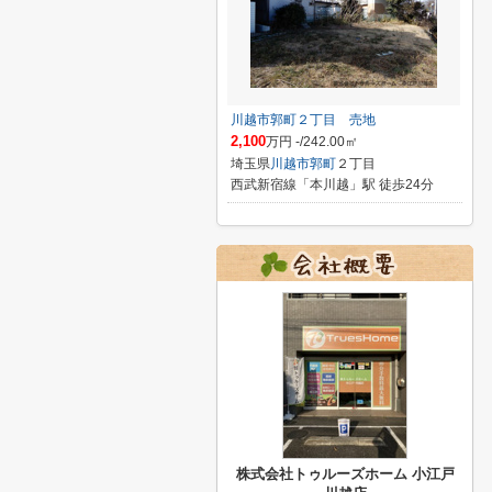
川越市郭町２丁目 売地
2,100
万円 -/242.00㎡
埼玉県
川越市
郭町
２丁目
西武新宿線「本川越」駅 徒歩24分
株式会社トゥルーズホーム 小江戸