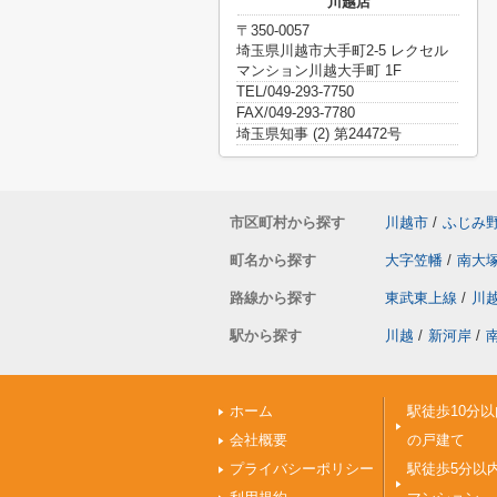
川越店
〒350-0057
埼玉県川越市大手町2-5 レクセル
マンション川越大手町 1F
TEL/049-293-7750
FAX/049-293-7780
埼玉県知事 (2) 第24472号
市区町村から探す
川越市
/
ふじみ
町名から探す
大字笠幡
/
南大
路線から探す
東武東上線
/
川
駅から探す
川越
/
新河岸
/
ホーム
駅徒歩10分以
会社概要
の戸建て
プライバシーポリシー
駅徒歩5分以