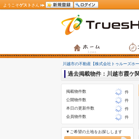
ようこそ
ゲスト
さん
川越市の不動産【株式会社トゥルーズホ
過去掲載物件：川越市霞ケ関
掲載物件数
件
公開物件数
件
本日の更新件数
件
会員物件数
件
▼ご希望の土地をお探しします