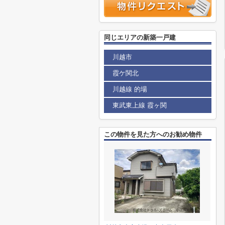
同じエリアの新築一戸建
川越市
霞ケ関北
川越線 的場
東武東上線 霞ヶ関
この物件を見た方へのお勧め物件