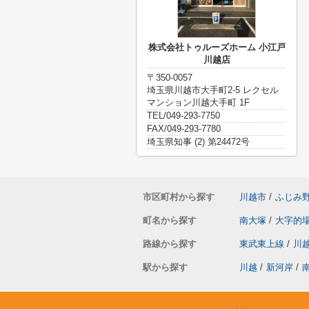
株式会社トゥルーズホーム 小江戸
川越店
〒350-0057
埼玉県川越市大手町2-5 レクセル
マンション川越大手町 1F
TEL/049-293-7750
FAX/049-293-7780
埼玉県知事 (2) 第24472号
市区町村から探す
川越市
/
ふじみ
町名から探す
南大塚
/
大字的
路線から探す
東武東上線
/
川
駅から探す
川越
/
新河岸
/