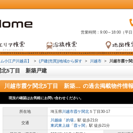
営業時間：9:00～18:00（平日
ーム小江戸川越店】
>
(戸建(売買))地域から探す
>
川越市
>
川越市霞ケ関
北5丁目 新築戸建
川越市霞ケ関北5丁目 新築戸建
の過去掲載物件情
現況の確認はお気軽にお問い合わせください。
所在地
埼玉県
川越市
霞ケ関北
５丁目30-17
川越線
「
的場
」駅 徒歩21分
交通
東武東上線
「
霞ヶ関
」駅 徒歩21分