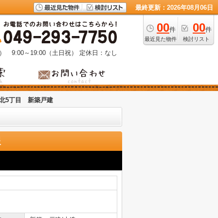
最終更新：2026年08月06日
00
00
件
件
最近見た物件
検討リスト
） 9:00～19:00（土日祝）
定休日：なし
北5丁目 新築戸建
報