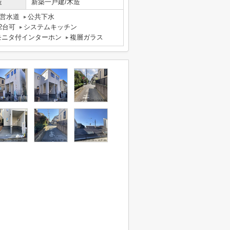
造
新築一戸建/木造
営水道
公共下水
2台可
システムキッチン
モニタ付インターホン
複層ガラス