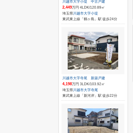
川越市大字小堤 中古戸建
2,449
万円 4LDK/120.89㎡
埼玉県
川越市
大字小堤
東武東上線「鶴ヶ島」駅 徒歩24分
川越市大字寺尾 新築戸建
4,198
万円 3LDK/103.92㎡
埼玉県
川越市
大字寺尾
東武東上線「新河岸」駅 徒歩22分