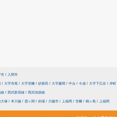
野市
/
入間市
場
/
大字寺尾
/
大字笠幡
/
砂新田
/
大字藤間
/
中台
/
今成
/
大字下広谷
/
岸町
越線
/
西武新宿線
/
西武池袋線
南大塚
/
本川越
/
霞ヶ関
/
的場
/
川越市
/
上福岡
/
笠幡
/
鶴ヶ島
/
上福岡