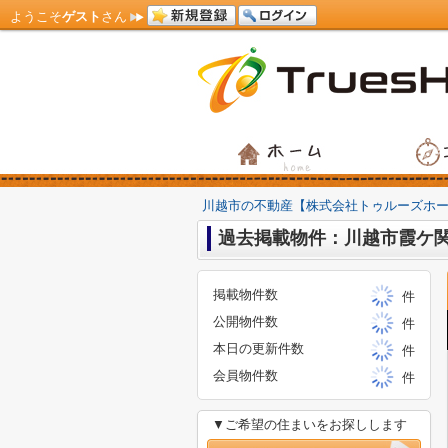
ようこそ
ゲスト
さん
川越市の不動産【株式会社トゥルーズホ
過去掲載物件：川越市霞ケ関
掲載物件数
件
公開物件数
件
本日の更新件数
件
会員物件数
件
▼ご希望の住まいをお探しします