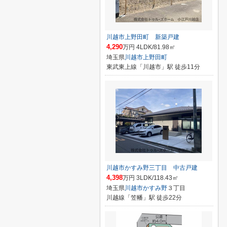
川越市上野田町 新築戸建
4,290
万円 4LDK/81.98㎡
埼玉県
川越市
上野田町
東武東上線「川越市」駅 徒歩11分
川越市かすみ野三丁目 中古戸建
4,398
万円 3LDK/118.43㎡
埼玉県
川越市
かすみ野
３丁目
川越線「笠幡」駅 徒歩22分