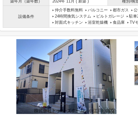
築年月（築年数）
2024年 11月 ( 新築 )
種別/構
仲介手数料無料
バルコニー
都市ガス
公
24時間換気システム
ビルトガレージ
駐車
設備条件
対面式キッチン
浴室乾燥機
食品庫
TV