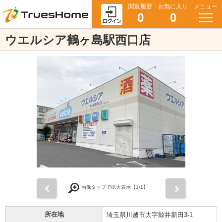
閲覧履歴
お気に入り
メニュー
0
0
ウエルシア鶴ヶ島駅西口店
前
次
画像タップで拡大表示【
1
/1】
所在地
埼玉県川越市大字鯨井新田3-1