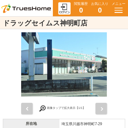
閲覧履歴
お気に入り
メニュー
0
0
ドラッグセイムス神明町店
前
次
画像タップで拡大表示【
1
/1】
所在地
埼玉県川越市神明町7-29