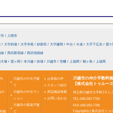
野市
/
入間市
塚
/
大字的場
/
大字寺尾
/
砂新田
/
大字藤間
/
中台
/
今成
/
大字下広谷
/
霞ケ
越線
/
西武新宿線
/
西武池袋線
南大塚
/
霞ヶ関
/
本川越
/
的場
/
川越市
/
笠幡
/
上福岡
/
鶴ヶ島
/
上福岡
川越市の仲介手数料
内
川越市の中古戸建
お客様の声
【株式会社トゥルー
て
スタッフ紹介
内の
川越市の中古マン
周辺施設検索
埼玉県川越市大手町2-5 レ
ション
お問い合わせ
TEL:049-293-7750
川越市の新築戸建
FAX:049-293-7780
Copyright(c) 株式会
料物
て