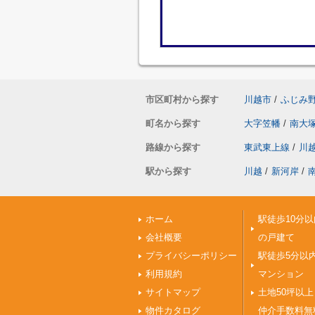
市区町村から探す
川越市
/
ふじみ
町名から探す
大字笠幡
/
南大
路線から探す
東武東上線
/
川
駅から探す
川越
/
新河岸
/
ホーム
駅徒歩10分以
会社概要
の戸建て
プライバシーポリシー
駅徒歩5分以
利用規約
マンション
サイトマップ
土地50坪以上
物件カタログ
仲介手数料無