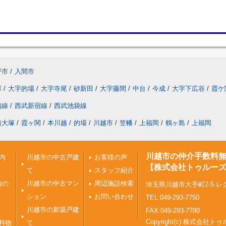
野市
/
入間市
塚
/
大字的場
/
大字寺尾
/
砂新田
/
大字藤間
/
中台
/
今成
/
大字下広谷
/
霞ケ
越線
/
西武新宿線
/
西武池袋線
南大塚
/
霞ヶ関
/
本川越
/
的場
/
川越市
/
笠幡
/
上福岡
/
鶴ヶ島
/
上福岡
川越市の仲介手数料
内
川越市の中古戸建
お客様の声
【株式会社トゥルー
て
スタッフ紹介
内の
川越市の中古マン
周辺施設検索
埼玉県川越市大手町2-5 レ
ション
お問い合わせ
TEL:049-293-7750
川越市の新築戸建
FAX:049-293-7780
Copyright(c) 株式会
料物
て