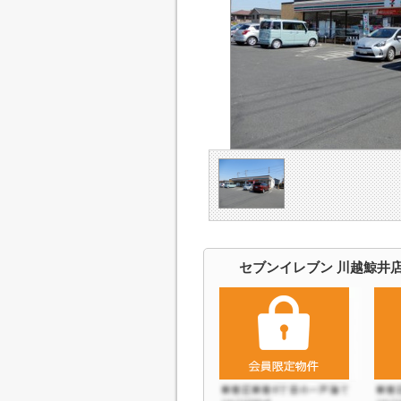
セブンイレブン 川越鯨井