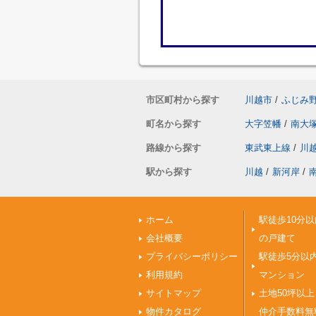
市区町村から探す
川越市
/
ふじみ
町名から探す
大字笠幡
/
南大
路線から探す
東武東上線
/
川
駅から探す
川越
/
新河岸
/
ホーム
駅徒歩10分以
会社概要
の戸建て
プライバシーポリシー
駅徒歩5分以
利用規約
マンション
サイトマップ
土地50坪以上
物件カタログ
仲介手数料無