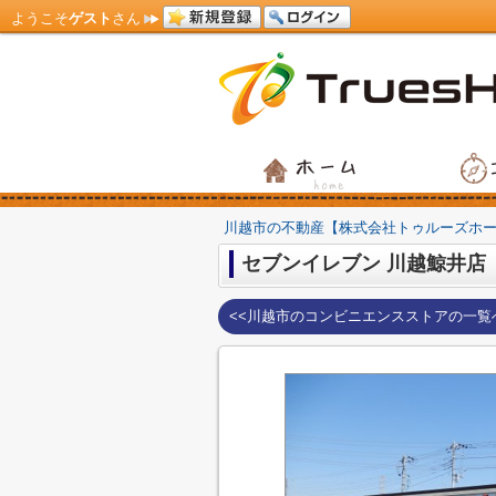
ようこそ
ゲスト
さん
川越市の不動産【株式会社トゥルーズホ
セブンイレブン 川越鯨井店
<<川越市のコンビニエンスストアの一覧