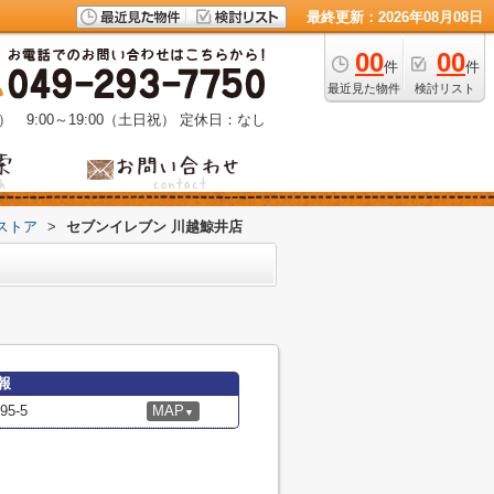
最終更新：2026年08月08日
00
00
件
件
最近見た物件
検討リスト
） 9:00～19:00（土日祝）
定休日：なし
ストア
>
セブンイレブン 川越鯨井店
報
5-5
MAP
▼