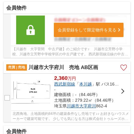
会員物件
会員登録をして限定物件を見る
【川越市 大字菅間 中古戸建】のご紹介です♪ 川越市立芳野小学
校、川越市立芳野中学校学区の中古戸建です。 西武新宿線沿線の中古戸
建♪本川越駅徒歩64分の中古戸建です。 お気...
川越市大字府川 売地 AB区画
売買 | 売地
2,360
万
円
西武新宿線
「
本川越
」駅 バス16分 「下府川」 停歩2分
-
建物面積：-（84.46坪）
土地面積：279.22㎡（84.46坪）
埼玉県
川越市
大字府川
862-4
北西角地、土地面積約84坪の建築条件なし売地です♪♪ お好きなハウスメ
ーカーで建築可能です。 少しでも気になる方は株式会社トゥルーズホー
ムまでお気軽にご連絡ください。
会員物件