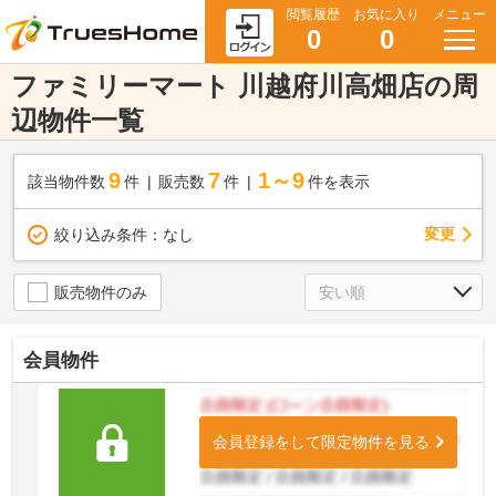
閲覧履歴
お気に入り
メニュー
0
0
ファミリーマート 川越府川高畑店の周
辺物件一覧
9
7
1～9
該当物件数
件
販売数
件
件を表示
変更
絞り込み条件：
なし
販売物件のみ
会員物件
会員登録をして限定物件を見る