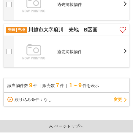
過去掲載物件
川越市大字府川 売地 B区画
売買 | 売地
過去掲載物件
9
7
1～9
該当物件数
件
販売数
件
件を表示
変更
絞り込み条件：
なし
ページトップへ