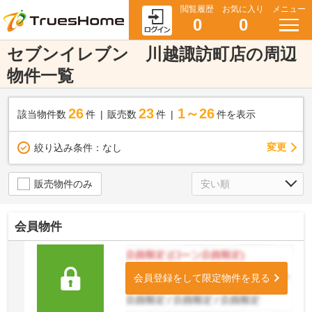
閲覧履歴
お気に入り
メニュー
0
0
セブンイレブン 川越諏訪町店の周辺
物件一覧
26
23
1～26
該当物件数
件
販売数
件
件を表示
変更
絞り込み条件：
なし
販売物件のみ
会員物件
会員登録をして限定物件を見る