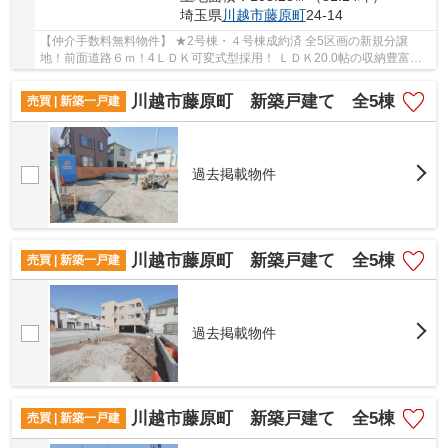
埼玉県
川越市
藤原町
24‐14
【仲介手数料無料物件】 ★2号棟・４号棟成約済 全5区画の新規分譲
地！前面道路６ｍ！4ＬＤＫ可変式型採用！ ＬＤＫ20.0帖の収納豊富で
こだわり仕様の新築戸建です♪ 駐車2台可能！区画...
川越市藤原町 新築戸建て 全5棟
売買 | 新築一戸建
過去掲載物件
川越市藤原町 新築戸建て 全5棟
売買 | 新築一戸建
過去掲載物件
川越市藤原町 新築戸建て 全5棟
売買 | 新築一戸建