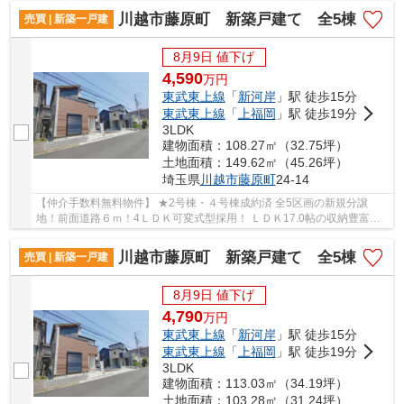
川越市藤原町 新築戸建て 全5棟
売買 | 新築一戸建
8月9日 値下げ
4,590
万
円
東武東上線
「
新河岸
」駅 徒歩15分
東武東上線
「
上福岡
」駅 徒歩19分
3LDK
建物面積：108.27㎡（32.75坪）
土地面積：149.62㎡（45.26坪）
埼玉県
川越市
藤原町
24‐14
【仲介手数料無料物件】 ★2号棟・４号棟成約済 全5区画の新規分譲
地！前面道路６ｍ！4ＬＤＫ可変式型採用！ ＬＤＫ17.0帖の収納豊富で
こだわり仕様の新築戸建です♪ 駐車2台可能！区画...
川越市藤原町 新築戸建て 全5棟
売買 | 新築一戸建
8月9日 値下げ
4,790
万
円
東武東上線
「
新河岸
」駅 徒歩15分
東武東上線
「
上福岡
」駅 徒歩19分
3LDK
建物面積：113.03㎡（34.19坪）
土地面積：103.28㎡（31.24坪）