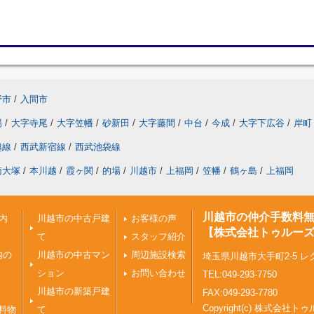
野市
/
入間市
場
/
大字寺尾
/
大字笠幡
/
砂新田
/
大字藤間
/
中台
/
今成
/
大字下広谷
/
岸町
越線
/
西武新宿線
/
西武池袋線
南大塚
/
本川越
/
霞ヶ関
/
的場
/
川越市
/
上福岡
/
笠幡
/
鶴ヶ島
/
上福岡
川越市の仲介手数料
内
川越市の中古戸建
お客様の声
【株式会社トゥルー
て
スタッフ紹介
内の
川越市の中古マン
周辺施設検索
埼玉県川越市大手町2-5 レ
ション
お問い合わせ
TEL:049-293-7750
川越市の新築戸建
FAX:049-293-7780
Copyright(c) 株式会
料物
て