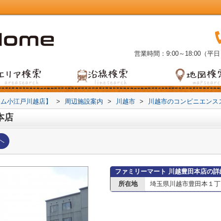
営業時間：9:00～18:00（平日
ーム小江戸川越店】
>
周辺施設案内
>
川越市
>
川越市のコンビニエンス
本店
へ
ファミリーマート 川越豊田本店の詳
所在地
埼玉県川越市豊田本１丁目