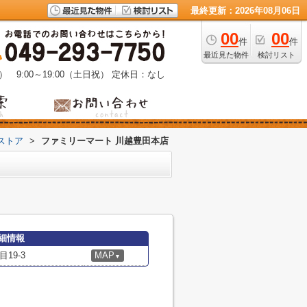
最終更新：2026年08月06日
00
00
件
件
最近見た物件
検討リスト
） 9:00～19:00（土日祝）
定休日：なし
ストア
>
ファミリーマート 川越豊田本店
細情報
19-3
MAP
▼