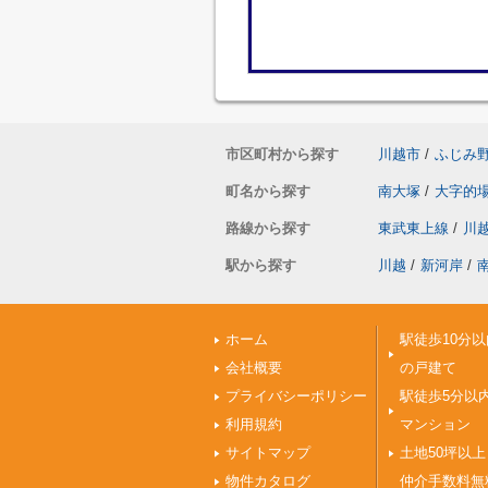
市区町村から探す
川越市
/
ふじみ
町名から探す
南大塚
/
大字的
路線から探す
東武東上線
/
川
駅から探す
川越
/
新河岸
/
ホーム
駅徒歩10分以
会社概要
の戸建て
プライバシーポリシー
駅徒歩5分以
利用規約
マンション
サイトマップ
土地50坪以上
物件カタログ
仲介手数料無