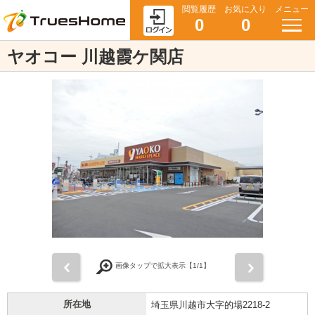
閲覧履歴
お気に入り
メニュー
0
0
ヤオコー 川越霞ケ関店
前
次
画像タップで拡大表示【
1
/1】
所在地
埼玉県川越市大字的場2218-2