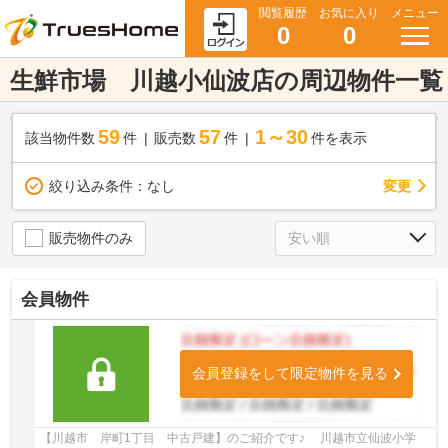
閲覧履歴
お気に入り
メニュー
0
0
生鮮市場 川越小仙波店の周辺物件一覧
59
57
1～30
該当物件数
件
販売数
件
件を表示
変更
絞り込み条件：
なし
販売物件のみ
会員物件
会員登録をして限定物件を見る
【川越市 岸町1丁目 中古戸建】のご紹介です♪ 川越市立仙波小学