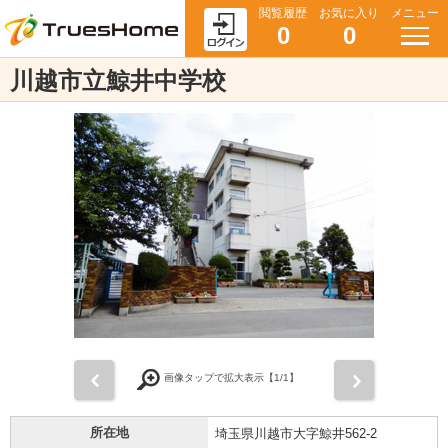
閲覧履歴
お気に入り
メニュー
0
0
川越市立鯨井中学校
前
次
画像タップで拡大表示【
1
/1】
所在地
埼玉県川越市大字鯨井562-2