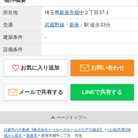
所在地
埼玉県
新座市
畑中
２丁目37-1
交通
武蔵野線
「
新座
」駅 徒歩33分
建築条件
-
設備条件
お気に入り追加
お問い合わせ
メールで共有する
LINEで共有する
ページトップへ
川越市の不動産【株式会社トゥルーズホーム小江戸川越店】
>
(土地(売買))地
域から探す
>
新座市
>
新座市畑中二丁目 売地