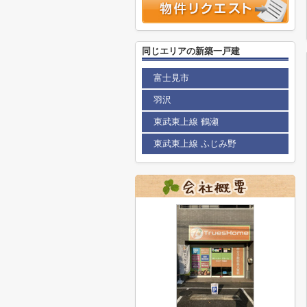
同じエリアの新築一戸建
富士見市
羽沢
東武東上線 鶴瀬
東武東上線 ふじみ野