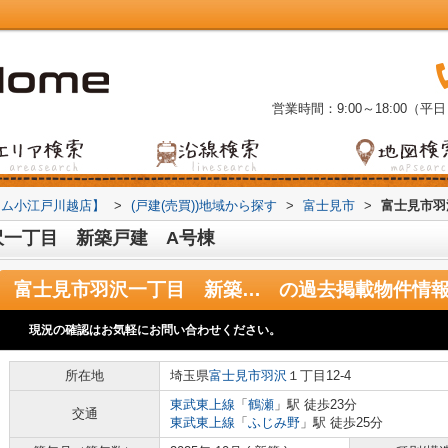
営業時間：9:00～18:00（平日
ーム小江戸川越店】
>
(戸建(売買))地域から探す
>
富士見市
>
富士見市羽
沢一丁目 新築戸建 A号棟
富士見市羽沢一丁目 新築戸建 A号棟
の過去掲載物件情
現況の確認はお気軽にお問い合わせください。
所在地
埼玉県
富士見市
羽沢
１丁目12-4
東武東上線
「
鶴瀬
」駅 徒歩23分
交通
東武東上線
「
ふじみ野
」駅 徒歩25分