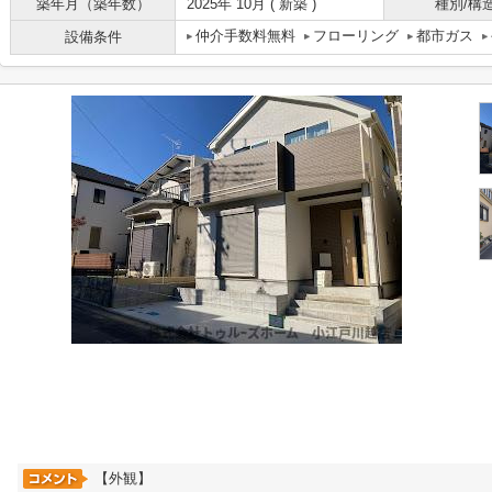
築年月（築年数）
2025年 10月 ( 新築 )
種別/構
仲介手数料無料
フローリング
都市ガス
設備条件
【外観】