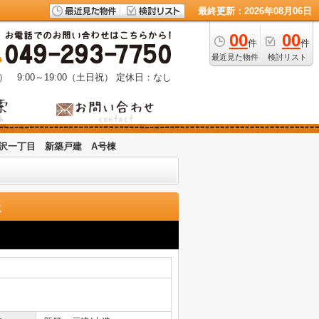
最終更新：2026年08月06日
00
00
件
件
最近見た物件
検討リスト
） 9:00～19:00（土日祝）
定休日：なし
沢一丁目 新築戸建 A号棟
報