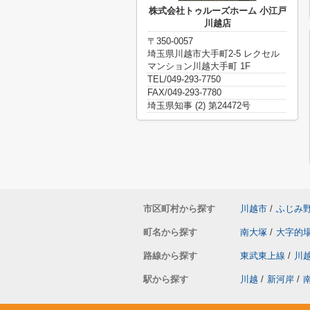
株式会社トゥルーズホーム 小江戸
川越店
〒350-0057
埼玉県川越市大手町2-5 レクセル
マンション川越大手町 1F
TEL/049-293-7750
FAX/049-293-7780
埼玉県知事 (2) 第24472号
市区町村から探す
川越市
/
ふじみ
町名から探す
南大塚
/
大字的
路線から探す
東武東上線
/
川
駅から探す
川越
/
新河岸
/