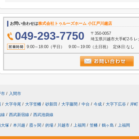
お問い合わせは
株式会社トゥルーズホーム 小江戸川越店
049-293-7750
〒350-0057
埼玉県川越市大手町2-5 
9:00～18:00（平日） 9:00～19:00（土日祝） 定休日:なし
野市
/
入間市
場
/
大字寺尾
/
大字笠幡
/
砂新田
/
大字藤間
/
中台
/
今成
/
大字下広谷
/
岸町
越線
/
西武新宿線
/
西武池袋線
南大塚
/
本川越
/
霞ヶ関
/
的場
/
川越市
/
上福岡
/
笠幡
/
鶴ヶ島
/
上福岡