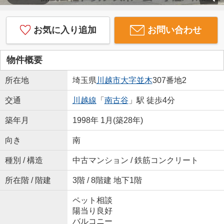
お気に入り追加
お問い合わせ
物件概要
所在地
埼玉県
川越市
大字並木
307番地2
交通
川越線
「
南古谷
」駅 徒歩4分
築年月
1998年 1月(築28年)
向き
南
種別 / 構造
中古マンション / 鉄筋コンクリート
所在階 / 階建
3階 / 8階建 地下1階
ペット相談
陽当り良好
バルコニー