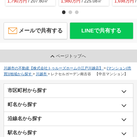
1,790
万
円
/ 207.80㎡
1,980
万
円
/ 225.08㎡
1,698
万
円
メールで共有する
LINEで共有する
ページトップへ
川越市の不動産【株式会社トゥルーズホーム小江戸川越店】
>
(マンション(売
買))地域から探す
>
川越市
>
レクセルガーデン南古谷 【中古マンション】
市区町村から探す
町名から探す
沿線名から探す
駅名から探す